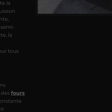
te la
uisson
nte,
 semi-
te, la
our tous
ns
n des
fours
constante
nt