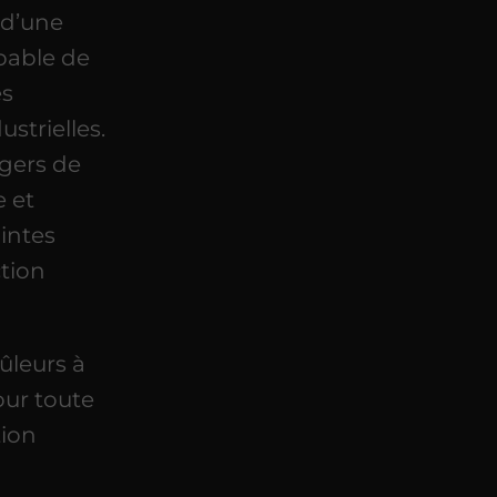
 d’une
pable de
es
strielles.
gers de
e et
intes
ction
ûleurs à
ur toute
tion