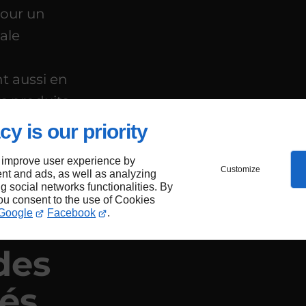
pour un
nale
nt aussi en
rs produits
rs clients
cy is our priority
 improve user experience by
Customize
nt and ads, as well as analyzing
ng social networks functionalities. By
you consent to the use of Cookies
Google
Facebook
.
des
lés