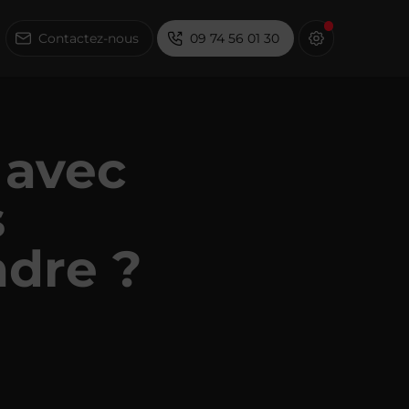
Contactez-nous
09 74 56 01 30
 avec
s
dre ?