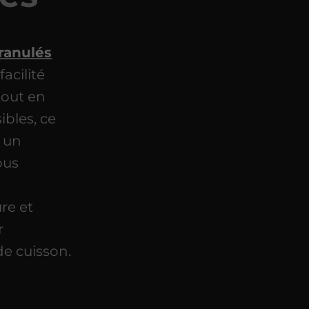
granulés
acilité
tout en
bles, ce
t un
ous
re et
r
 de cuisson.