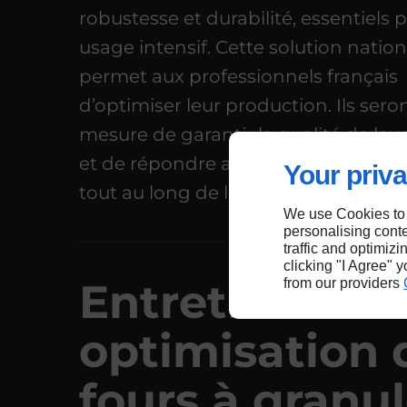
robustesse et durabilité, essentiels 
usage intensif. Cette solution natio
permet aux professionnels français
d’optimiser leur production. Ils sero
mesure de garantir la qualité de leu
et de répondre aux exigences de leu
Your priva
tout au long de l’année.
We use Cookies to
personalising conte
traffic and optimizi
clicking "I Agree" 
Entretien et
from our providers
optimisation 
fours à granu