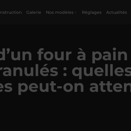
nstruction
Galerie
Nos modèles
Réglages
Actualités
d’un four à pain
ranulés : quelle
s peut-on atten