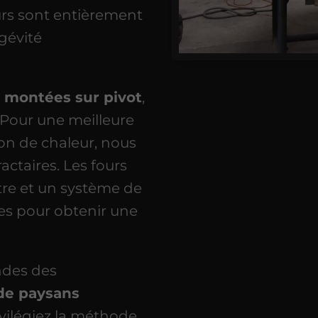
ours sont entièrement
gévité
s
montées sur pivot
,
. Pour une meilleure
ion de chaleur, nous
actaires. Les fours
re et un système de
es pour obtenir une
des des
 de paysans
ivilégiez la méthode