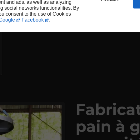
Customize
nt and ads, as well as analyzing
ng social networks functionalities. By
you consent to the use of Cookies
Google
Facebook
.
Fabricat
pain à 