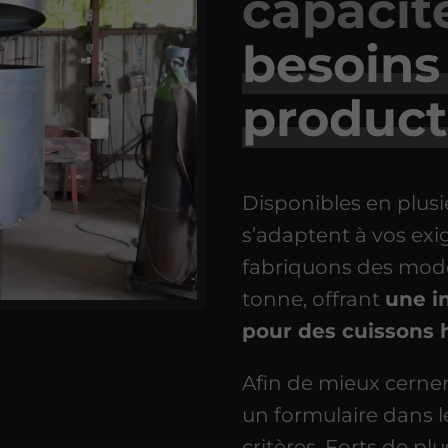
capacit
besoins
product
Disponibles en plusi
s’adaptent à vos ex
fabriquons des modèl
tonne, offrant
une i
pour des cuissons 
Afin de mieux cerner
un formulaire dans l
critères. Forts de pl