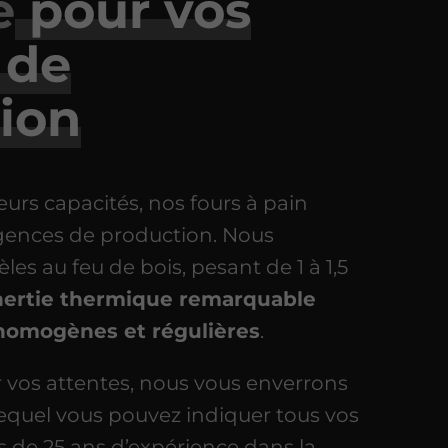
é
pour vos
 de
ion
eurs capacités, nos fours à pain
igences de production. Nous
es au feu de bois, pesant de 1 à 1,5
nertie thermique remarquable
homogènes et régulières
.
 vos attentes, nous vous enverrons
equel vous pouvez indiquer tous vos
us de 25 ans d’expérience dans la