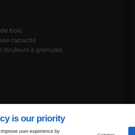
 de bois
sse capacité
c bruleurs à granulés
cy is our priority
 improve user experience by