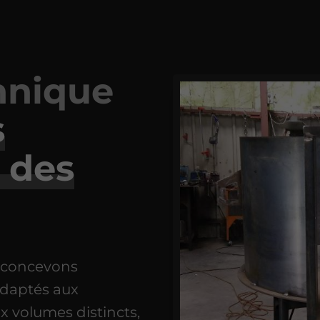
hnique
s
 des
 concevons
adaptés aux
x volumes distincts,