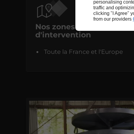
personalising conte
traffic and optimizi
clicking "I Agree" 
from our providers
Nos zones
d'intervention
Toute la France et l'Europe