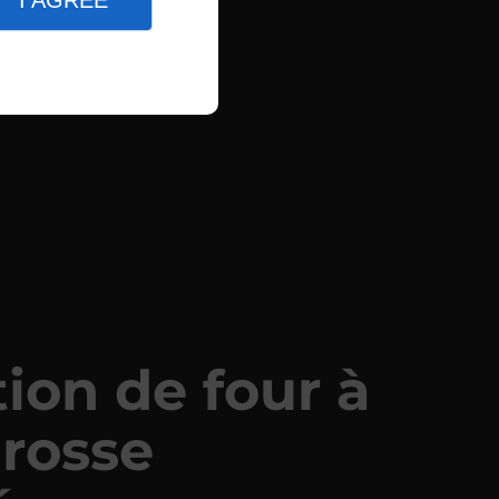
I AGREE
ion de four à
grosse