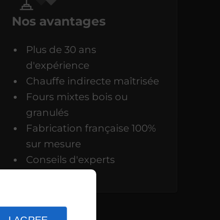
Nos avantages
Plus de 30 ans
d'expérience
Chauffe indirecte maîtrisée
Fours mixtes bois ou
granulés
Fabrication française 100%
sur mesure
Conseils d'experts