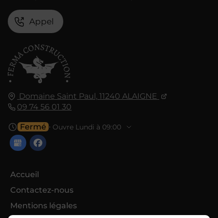
Appel
Domaine Saint Paul,
11240
ALAIGNE
09 74 56 01 30
Fermé
⋅ Ouvre Lundi à 09:00
Accueil
Contactez-nous
Mentions légales