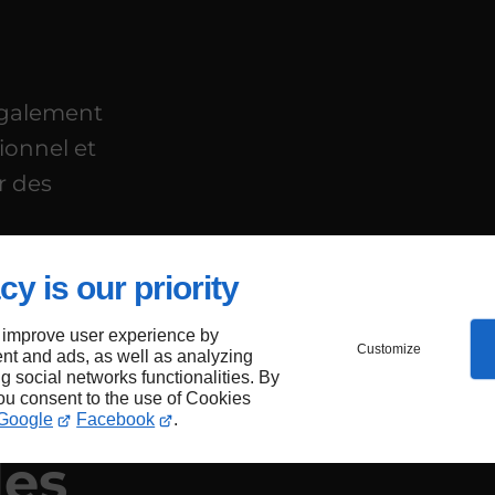
également
ionnel et
r des
n
et de
cy is our priority
 improve user experience by
Customize
nt and ads, as well as analyzing
ng social networks functionalities. By
you consent to the use of Cookies
Google
Facebook
.
les