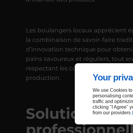
Les boulangers locaux apprécient 
la combinaison de savoir-faire tradit
d’innovation technique pour obteni
pains savoureux et réguliers, tout e
respectant les contraintes d’espace 
Your priva
production.
We use Cookies to
personalising conte
traffic and optimizi
Solutions
clicking "I Agree" 
from our providers
professionnel