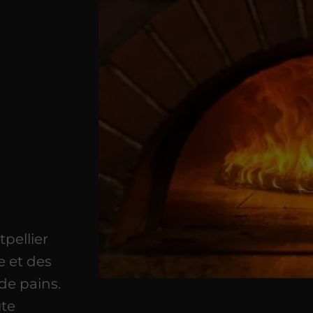
pellier
 et des
de pains.
ute