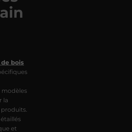
pain
 de bois
pécifiques
s modèles
 la
 produits.
étaillés
ique et