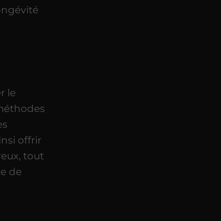
longévité
r le
 méthodes
es
si offrir
eux, tout
ce de