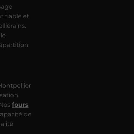
usage
 fiable et
liérains.
le
épartition
ontpellier
lisation
 Nos
fours
apacité de
alité