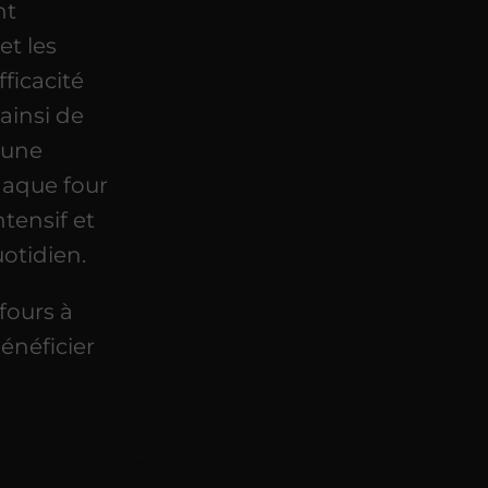
nt
et les
ficacité
ainsi de
 une
haque four
tensif et
otidien.
fours à
énéficier