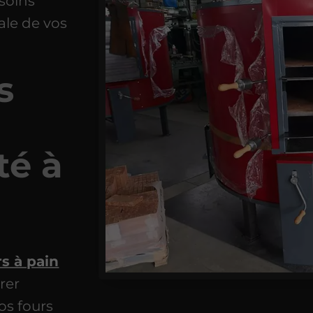
soins
ale de vos
s
té à
s à pain
rer
os fours