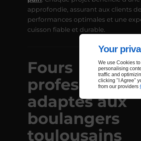
approfondie, assurant aux clients d
performances optimales et une exp
cuisson fiable et durable.
Your priva
Fours
We use Cookies to
personalising conte
traffic and optimizi
professionnel
clicking "I Agree" 
from our providers
adaptés aux
boulangers
toulousains