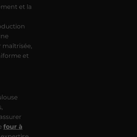
ement et la
oduction
une
 maîtrisée,
niforme et
ulouse
,
assurer
re
four à
 expertise