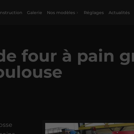
nstruction
Galerie
Nos modèles
Réglages
Actualités
de four à pain g
oulouse
osse