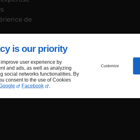
es
érience de
cy is our priority
 improve user experience by
Customize
nt and ads, as well as analyzing
ng social networks functionalities. By
s
you consent to the use of Cookies
Google
Facebook
.