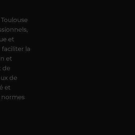
 Toulouse
sionnels,
ue et
aciliter la
n et
t de
aux de
é et
s normes